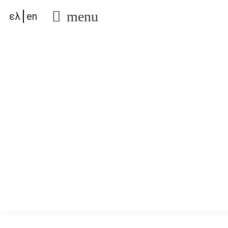
menu
ελ
en